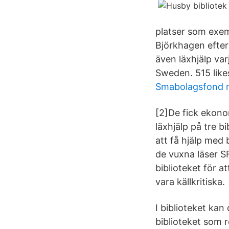
platser som exem
Björkhagen efter
även läxhjälp va
Sweden. 515 likes
Smabolagsfond 
[2]De fick ekono
läxhjälp på tre 
att få hjälp med
de vuxna läser SF
biblioteket för a
vara källkritiska.
I biblioteket kan
biblioteket som r