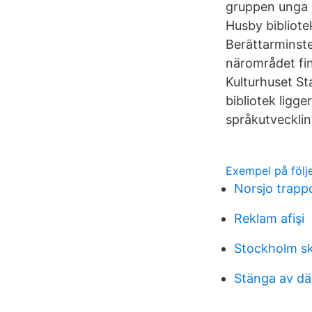
gruppen unga v
Husby bibliote
Berättarminste
närområdet fin
Kulturhuset St
bibliotek ligge
språkutveckling
Exempel på följ
Norsjo trapp
Reklam afişi
Stockholm sk
Stänga av dä