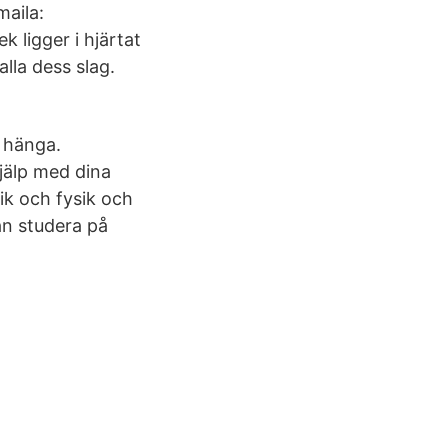
maila:
 ligger i hjärtat
lla dess slag.
r hänga.
hjälp med dina
ik och fysik och
an studera på