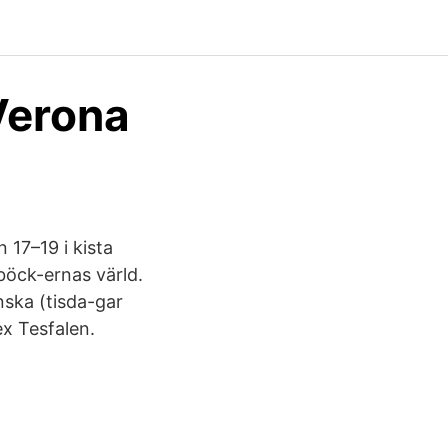
Verona
 17–19 i kista
 böck-ernas värld.
ska (tisda-gar
ex Tesfalen.