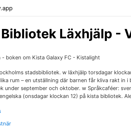
y.app
Bibliotek Läxhjälp - 
 - boken om Kista Galaxy FC - Kistalight
tockholms stadsbibliotek. w läxhjälp torsdagar klockan
lika rum – en utställning där barnen får kliva rakt in i
ek under september och oktober. w Språkcaféer: sven
 engelska (onsdagar klockan 12) på kista bibliotek. Al
s
stnär