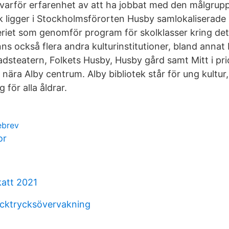
arför erfarenhet av att ha jobbat med den målgruppe
k ligger i Stockholmsförorten Husby samlokaliserade 
riet som genomför program för skolklasser kring det 
ns också flera andra kulturinstitutioner, bland annat 
adsteatern, Folkets Husby, Husby gård samt Mitt i pri
r nära Alby centrum. Alby bibliotek står för ung kultur,
 för alla åldrar.
ebrev
or
att 2021
cktrycksövervakning