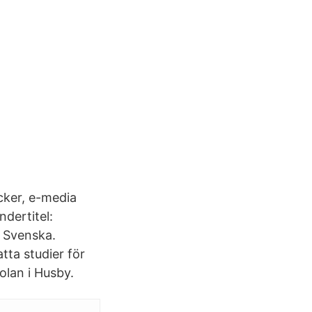
cker, e-media
dertitel:
k: Svenska.
atta studier för
olan i Husby.