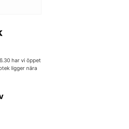
k
16.30 har vi öppet
iotek ligger nära
v