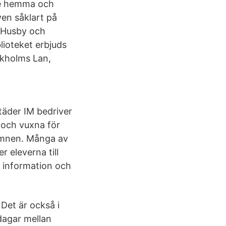
åde hemma och
ven såklart på
i Husby och
lioteket erbjuds
ckholms Lan,
äder IM bedriver
 och vuxna för
 ämnen. Många av
 eleverna till
a information och
 Det är också i
sdagar mellan