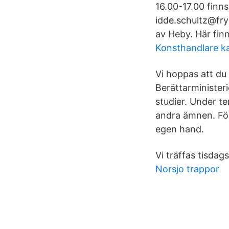
16.00-17.00 finns 
idde.schultz@fry
av Heby. Här finn
Konsthandlare k
Vi hoppas att du 
Berättarministeri
studier. Under te
andra ämnen. För
egen hand.
Vi träffas tisdags
Norsjo trappor