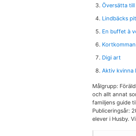
Översätta til
Lindbäcks pi
En buffet à v
Kortkomman
Digi art
Aktiv kvinna 
Målgrupp: Föräld
och allt annat so
familjens guide ti
Publiceringsår: 20
elever i Husby. V