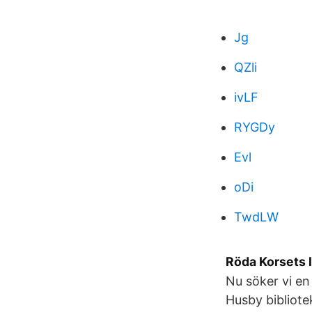
Jg
QZli
ivLF
RYGDy
Evl
oDi
TwdLW
Röda Korsets 
Nu söker vi en 
Husby bibliote