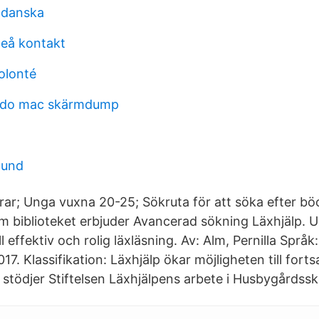
l danska
teå kontakt
olonté
do mac skärmdump
lund
rar; Unga vuxna 20-25; Sökruta för att söka efter bö
m biblioteket erbjuder Avancerad sökning Läxhjälp. Un
ll effektiv och rolig läxläsning. Av: Alm, Pernilla Språ
17. Klassifikation: Läxhjälp ökar möjligheten till forts
i stödjer Stiftelsen Läxhjälpens arbete i Husbygårdssk