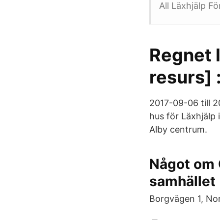
All Läxhjälp F
Regnet l
resurs] 
2017-09-06 till 2
hus för Läxhjälp 
Alby centrum.
Något om O
samhället
Borgvägen 1, Nor