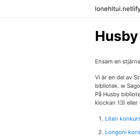
lonehltui.netlif
Husby 
Ensam en stjärna
Vi är en del av S
bibliotek. w Sago
På Husby bibliot
klockan 13) eller
Liten konkur
Longoni kon